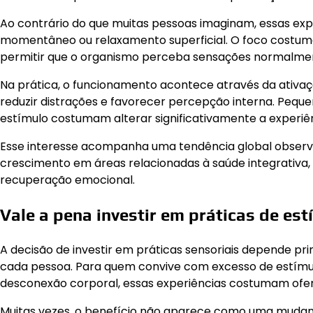
Ao contrário do que muitas pessoas imaginam, essas ex
momentâneo ou relaxamento superficial. O foco costuma
permitir que o organismo perceba sensações normalment
Na prática, o funcionamento acontece através da ativa
reduzir distrações e favorecer percepção interna. Peque
estímulo costumam alterar significativamente a experiên
Esse interesse acompanha uma tendência global observ
crescimento em áreas relacionadas à saúde integrativa,
recuperação emocional.
Vale a pena investir em práticas de est
A decisão de investir em práticas sensoriais depende pr
cada pessoa. Para quem convive com excesso de estímulo
desconexão corporal, essas experiências costumam ofer
Muitas vezes, o benefício não aparece como uma mudanç