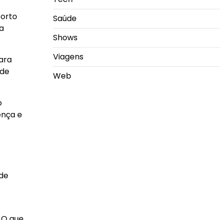
forto
Saúde
a
Shows
Viagens
ara
 de
Web
o
ença e
 de
 O que