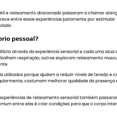
til e relaxamento direcionado passaram a chamar aten
rece entre essas experiências justamente por estimular
olado.
brio pessoal?
ilíbrio através da experiência sensorial e cada uma atua 
abalham respiração, outras exploram relaxamento muscu
nte.
 utilizados porque ajudam a reduzir níveis de tensão e cr
egularmente, costumam melhorar qualidade da presença 
 e experiências de relaxamento sensorial também passar
omum entre elas é criar condições para que o corpo int