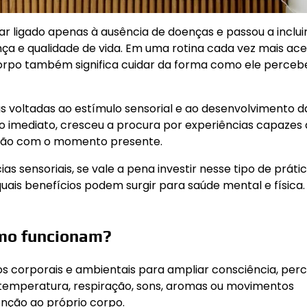
ar ligado apenas à ausência de doenças e passou a inclui
ça e qualidade de vida. Em uma rotina cada vez mais ace
rpo também significa cuidar da forma como ele perceb
s voltadas ao estímulo sensorial e ao desenvolvimento d
o imediato, cresceu a procura por experiências capazes
xão com o momento presente.
 sensoriais, se vale a pena investir nesse tipo de prátic
ais benefícios podem surgir para saúde mental e física.
omo funcionam?
ulos corporais e ambientais para ampliar consciência, pe
 temperatura, respiração, sons, aromas ou movimentos
enção ao próprio corpo.