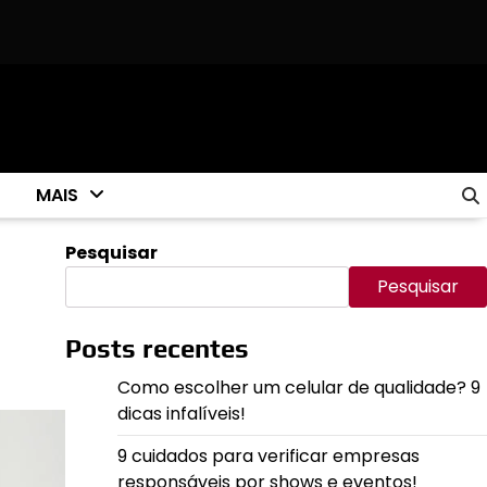
 com 75 minutos semanais de tênis!
Tecnologia em festivais de
MAIS
Pesquisar
Pesquisar
Posts recentes
Como escolher um celular de qualidade? 9
dicas infalíveis!
9 cuidados para verificar empresas
responsáveis por shows e eventos!