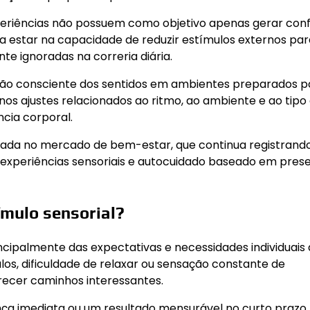
periências não possuem como objetivo apenas gerar con
 estar na capacidade de reduzir estímulos externos par
e ignoradas na correria diária.
ção consciente dos sentidos em ambientes preparados p
nos ajustes relacionados ao ritmo, ao ambiente e ao tipo
cia corporal.
ada no mercado de bem-estar, que continua registrand
 experiências sensoriais e autocuidado baseado em pres
ímulo sensorial?
incipalmente das expectativas e necessidades individuais
s, dificuldade de relaxar ou sensação constante de
ecer caminhos interessantes.
a imediata ou um resultado mensurável no curto prazo.