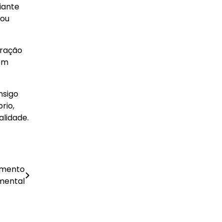
iante
nou
eração
dem
nsigo
rio,
lidade.
umento
mental