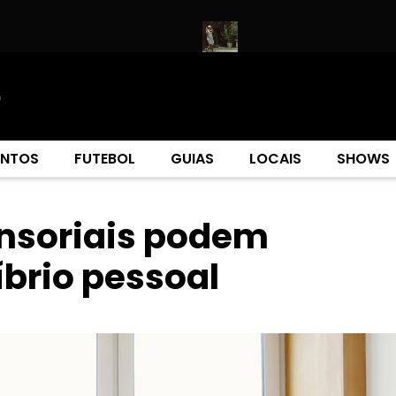
veis por shows e eventos!
Uma em cada 10 mortes seria evitada
ENTOS
FUTEBOL
GUIAS
LOCAIS
SHOWS
nsoriais podem
íbrio pessoal