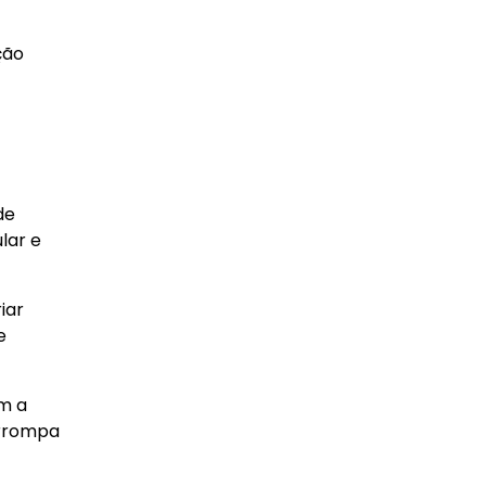
ção
de
lar e
iar
e
am a
errompa