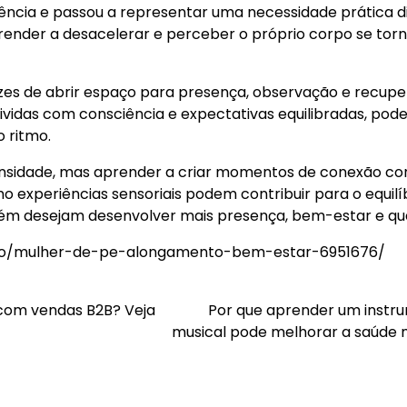
dência e passou a representar uma necessidade prática d
prender a desacelerar e perceber o próprio corpo se tor
zes de abrir espaço para presença, observação e recup
vividas com consciência e expectativas equilibradas, po
 ritmo.
intensidade, mas aprender a criar momentos de conexão co
experiências sensoriais podem contribuir para o equilíb
ém desejam desenvolver mais presença, bem-estar e qua
foto/mulher-de-pe-alongamento-bem-estar-6951676/
com vendas B2B? Veja
Por que aprender um instr
musical pode melhorar a saúde 
Navegação
de
Post