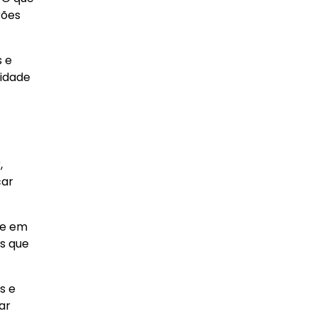
rões
s e
tidade
,
car
re em
s que
s e
ar