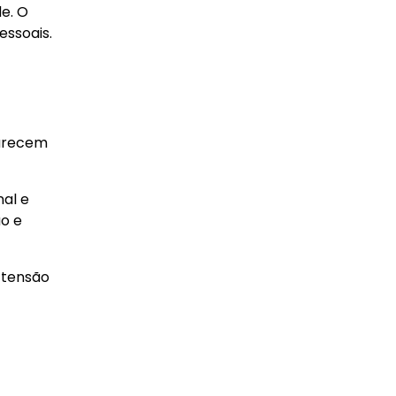
e. O
essoais.
parecem
al e
o e
 tensão