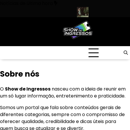
Skip
Notícias de última hora
to
content
 responsáveis por shows e eventos!
Uma em cada 10 mortes seri
Sobre nós
O
Show de Ingressos
nasceu com a ideia de reunir em
um só lugar informação, entretenimento e praticidade.
Somos um portal que fala sobre conteúdos gerais de
diferentes categorias, sempre com o compromisso de
oferecer qualidade, credibilidade e dicas úteis para
quem busca se atualizar e se divertir.