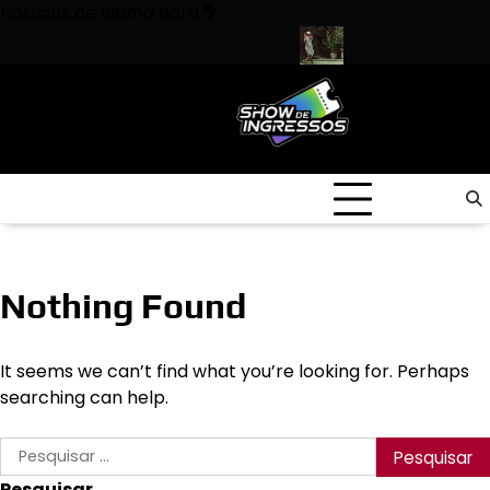
Skip
Notícias de última hora
to
content
as responsáveis por shows e eventos!
Uma em cada 10 mortes se
Nothing Found
It seems we can’t find what you’re looking for. Perhaps
searching can help.
Pesquisar
por:
Pesquisar