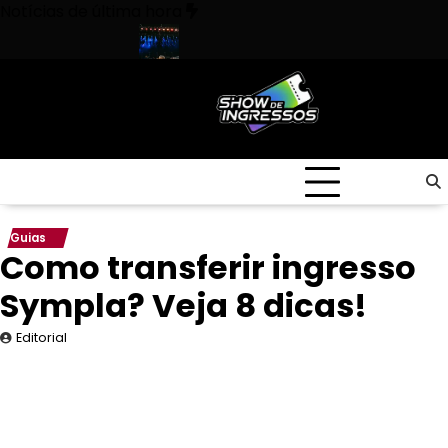
Skip
Notícias de última hora
to
content
cas infalíveis!
9 cuidados para verificar empresas responsávei
Guias
Como transferir ingresso
Sympla? Veja 8 dicas!
Editorial